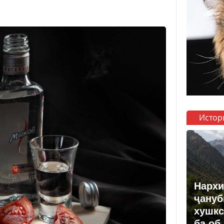
Истор
Нархи
ҷануб
хушкс
ба об