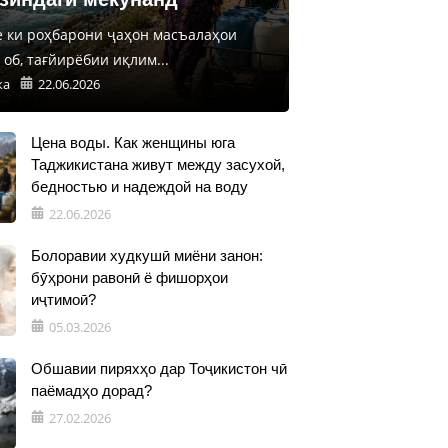
е ки роҳбарони ҷаҳон масъалаҳои
об, тағйирёбии иқлим...
ка
22.06.2026
Цена воды. Как женщины юга
Таджикистана живут между засухой,
бедностью и надеждой на воду
22.06.2026
Болоравии худкушӣ миёни занон:
бӯҳрони равонӣ ё фишорҳои
иҷтимоӣ?
05.03.2026
Обшавии пиряхҳо дар Тоҷикистон чӣ
паёмадҳо дорад?
27.02.2026