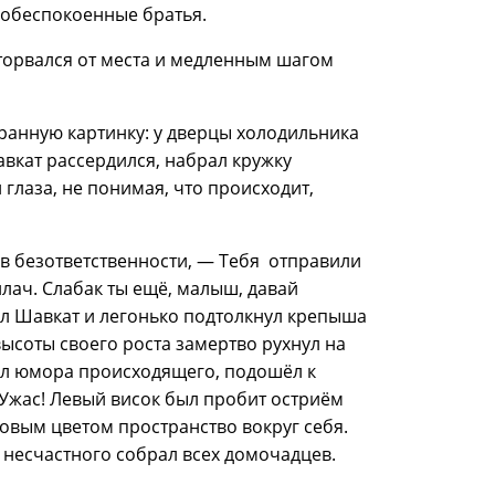
 обеспокоенные братья.
оторвался от места и медленным шагом
транную картинку: у дверцы холодильника
вкат рассердился, набрал кружку
глаза, не понимая, что происходит,
в безответственности, — Тебя отправили
силач. Слабак ты ещё, малыш, давай
л Шавкат и легонько подтолкнул крепыша
 высоты своего роста замертво рухнул на
нял юмора происходящего, подошёл к
 Ужас! Левый висок был пробит остриём
довым цветом пространство вокруг себя.
 несчастного собрал всех домочадцев.