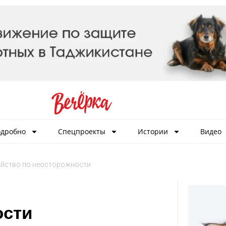
дробно
Спецпроекты
Истории
Видео
йство по неосторожности
ости