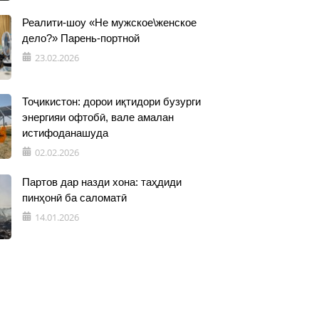
Реалити-шоу «Не мужское\женское
дело?» Парень-портной
23.02.2026
Тоҷикистон: дорои иқтидори бузурги
энергияи офтобӣ, вале амалан
истифоданашуда
02.02.2026
Партов дар назди хона: таҳдиди
пинҳонӣ ба саломатӣ
14.01.2026