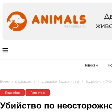
Новости
По
Вечёрка: медиакомпания Душанбе, Таджикистан
/
Подробно
/
Уби
Подробно
Репортаж
Убийство по неосторожн