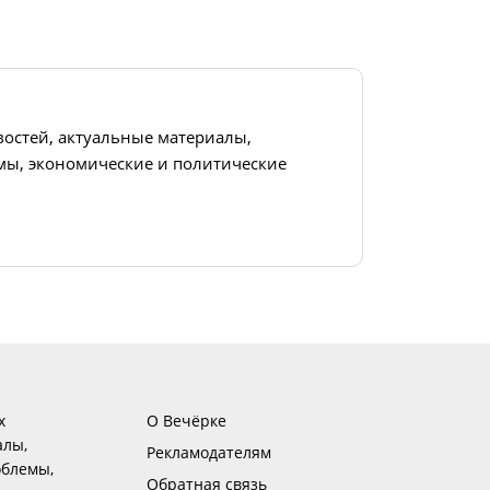
востей, актуальные материалы,
ы, экономические и политические
х
О Вечёрке
алы,
Рекламодателям
блемы,
Обратная связь