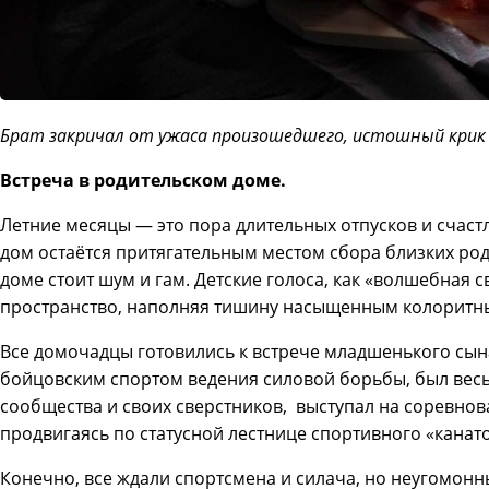
Брат закричал от ужаса произошедшего, истошный крик 
Встреча в родительском доме.
Летние месяцы — это пора длительных отпусков и счас
дом остаётся притягательным местом сбора близких род
доме стоит шум и гам. Детские голоса, как «волшебная 
пространство, наполняя тишину насыщенным колоритн
Все домочадцы готовились к встрече младшенького сы
бойцовским спортом ведения силовой борьбы, был весь
сообщества и своих сверстников, выступал на соревнов
продвигаясь по статусной лестнице спортивного «канат
Конечно, все ждали спортсмена и силача, но неугомонн