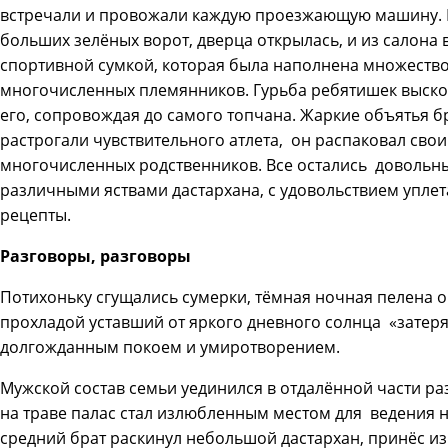
встречали и провожали каждую проезжающую машину. 
больших зелёных ворот, дверца открылась, и из салон
спортивной сумкой, которая была наполнена множество
многочисленных племянников. Гурьба ребятишек выскоч
его, сопровождая до самого топчана. Жаркие объятья б
растрогали чувствительного атлета, он распаковал сво
многочисленных родственников. Все остались довольны,
различными яствами дастархана, с удовольствием упле
рецепты.
Разговоры, разговоры
Потихоньку сгущались сумерки, тёмная ночная пелена о
прохладой уставший от яркого дневного солнца «затеря
долгожданным покоем и умиротворением.
Мужской состав семьи уединился в отдалённой части ра
на траве палас стал излюбленным местом для ведения 
средний брат раскинул небольшой дастархан, принёс и