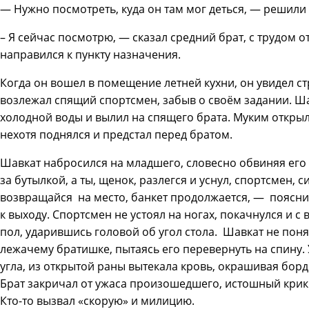
— Нужно посмотреть, куда он там мог деться, — решили
– Я сейчас посмотрю, — сказал средний брат, с трудом 
направился к пункту назначения.
Когда он вошел в помещение летней кухни, он увидел с
возлежал спящий спортсмен, забыв о своём задании. Ша
холодной воды и вылил на спящего брата. Муким открыл 
нехотя поднялся и предстал перед братом.
Шавкат набросился на младшего, словесно обвиняя его 
за бутылкой, а ты, щенок, разлегся и уснул, спортсмен, 
возвращайся на место, банкет продолжается, — поясни
к выходу. Спортсмен не устоял на ногах, покачнулся и с
пол, ударившись головой об угол стола. Шавкат не по
лежачему братишке, пытаясь его перевернуть на спину.
угла, из открытой раны вытекала кровь, окрашивая бор
Брат закричал от ужаса произошедшего, истошный крик
Кто-то вызвал «скорую» и милицию.