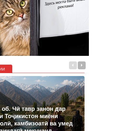
ии
 об. Чӣ тавр занон дар
и Тоҷикистон миёни
олӣ, камбизоатӣ ва умед
 зиндагӣ мекунанд