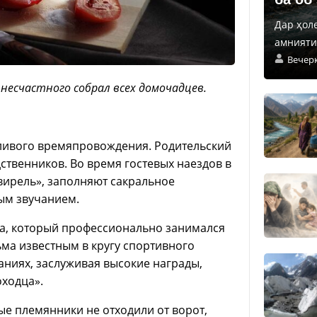
Дар ҳол
амнияти 
Вечер
несчастного собрал всех домочадцев.
тливого времяпровождения. Родительский
ственников. Во время гостевых наездов в
свирель», заполняют сакральное
ым звучанием.
на, который профессионально занимался
ма известным в кругу спортивного
аниях, заслуживая высокие награды,
оходца».
ые племянники не отходили от ворот,