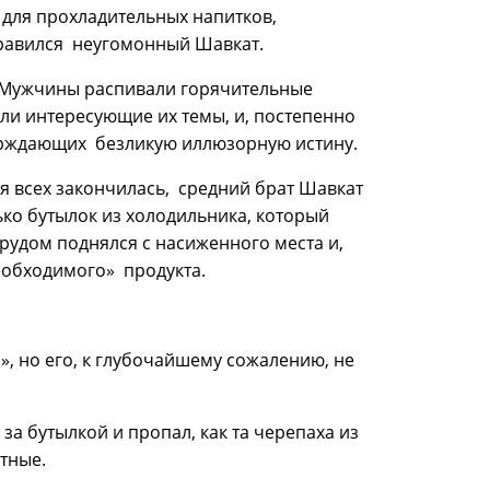
а для прохладительных напитков,
правился неугомонный Шавкат.
. Мужчины распивали горячительные
али интересующие их темы, и, постепенно
ерждающих безликую иллюзорную истину.
я всех закончилась, средний брат Шавкат
ко бутылок из холодильника, который
трудом поднялся с насиженного места и,
необходимого» продукта.
», но его, к глубочайшему сожалению, не
а бутылкой и пропал, как та черепаха из
тные.