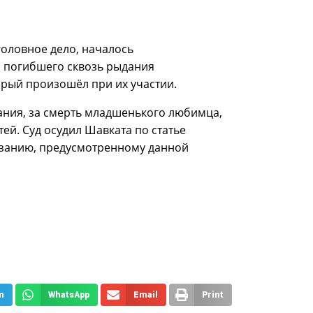
головное дело, началось
 погибшего сквозь рыдания
рый произошёл при их участии.
зания, за смерть младшенького любимца,
ей. Суд осудил Шавката по статье
азанию, предусмотренному данной
m
WhatsApp
Email
Print