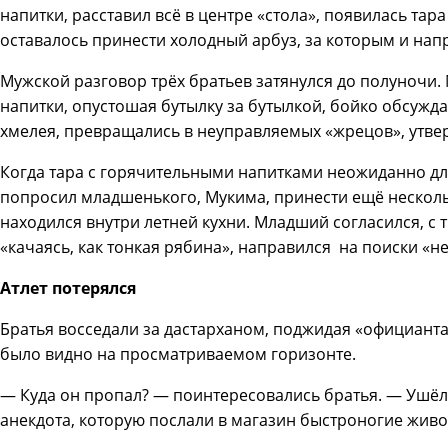
напитки, расставил всё в центре «стола», появилась тар
оставалось принести холодный арбуз, за которым и на
Мужской разговор трёх братьев затянулся до полуночи
напитки, опустошая бутылку за бутылкой, бойко обсужд
хмелея, превращались в неуправляемых «жрецов», утв
Когда тара с горячительными напитками неожиданно дл
попросил младшенького, Мукима, принести ещё несколь
находился внутри летней кухни. Младший согласился, с 
«качаясь, как тонкая рябина», направился на поиски «
Атлет потерялся
Братья восседали за дастарханом, поджидая «официанта
было видно на просматриваемом горизонте.
— Куда он пропал? — поинтересовались братья. — Ушёл з
анекдота, которую послали в магазин быстроногие живо