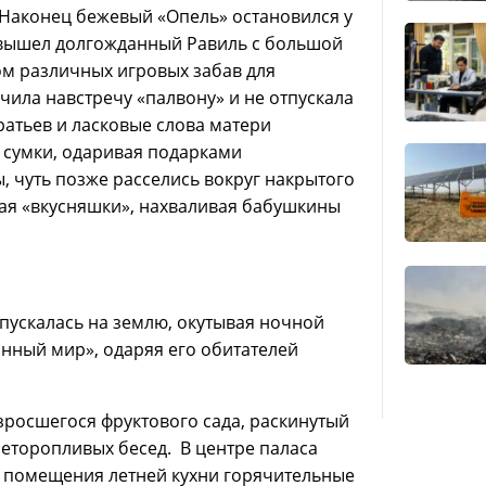
Наконец бежевый «Опель» остановился у
а вышел долгожданный Равиль с большой
м различных игровых забав для
ила навстречу «палвону» и не отпускала
ратьев и ласковые слова матери
и сумки, одаривая подарками
 чуть позже расселись вокруг накрытого
тая «вкусняшки», нахваливая бабушкины
пускалась на землю, окутывая ночной
нный мир», одаряя его обитателей
зросшегося фруктового сада, раскинутый
неторопливых бесед. В центре паласа
з помещения летней кухни горячительные