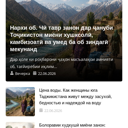
Нархи об. Чӣ тавр занон дар ҷануби
Тоҷикистон миёни хушксолӣ,
камбизоатӣ ва умед ба об зиндагӣ
мекунанд
Дар ҳоле ки роҳбарони ҷаҳон масъалаҳои амнияти
об, тағйирёбии иқлим...
Вечерка
22.06.2026
Цена воды. Как женщины юга
Таджикистана живут между засухой,
бедностью и надеждой на воду
22.06.2026
Болоравии худкушӣ миёни занон: