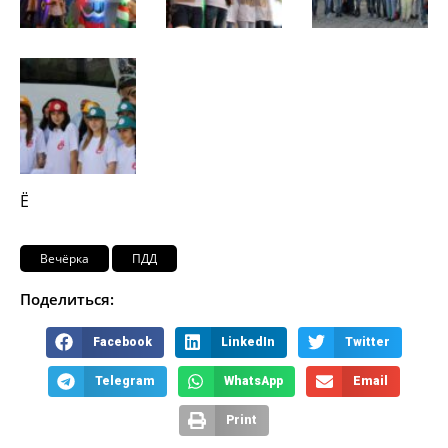
Ё
Вечёрка
ПДД
Поделиться:
Facebook
LinkedIn
Twitter
Telegram
WhatsApp
Email
Print