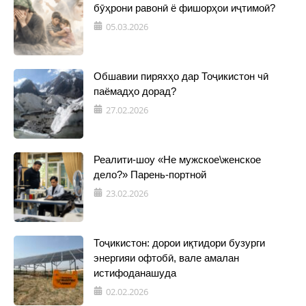
бӯҳрони равонӣ ё фишорҳои иҷтимоӣ?
05.03.2026
Обшавии пиряхҳо дар Тоҷикистон чӣ
паёмадҳо дорад?
27.02.2026
Реалити-шоу «Не мужское\женское
дело?» Парень-портной
23.02.2026
Тоҷикистон: дорои иқтидори бузурги
энергияи офтобӣ, вале амалан
истифоданашуда
02.02.2026