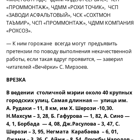
«ПРОММОНТАЖ», ЧДММ «РОХИ ТОЧИК», ЧСП
«ЗАВОДИ АСФАЛЬТОВЫЙ», ЧСК «СОХТМОН
ТАЪМИР», ЧСП «ПРОММОНТАЖ», ЧДММ КОМПАНИЯ
«РОХСОЗ».
— К ним горожане всегда могут предъявить
претензии по поводу выполнения некачественной
работы, если такая вдруг проявится, — заверил
читателей «Вечёрки» С. Мирзоев.
ВРЕЗКА
В ведении столичной мэрии около 40 крупных
городских улиц. Самая длинная — улица им.
А. Рудаки – 11, 8 км, им Х. Шерози -10,30.
Н.Махсум – 3, 28, Б. Гафурова — 1, 82, А. Сино —
4, 1, Борбада — 4, 08, Дж.Расулова – 3, 47, С.
Шерози – 3, 95, Негмата Карабаева – 6, 01,
Джами – 3, 36, С. Айни – 8, 54, Дружбы Народов –