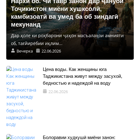
Нархи об. Чӣ тавр занон дар ҷануби
Тоҷикистон миёни хушксолӣ,
камбизоатӣ ва умед ба об зиндагӣ
мекунанд
Дар ҳоле ки роҳбарони ҷаҳон масъалаҳои амнияти
об, тағйирёбии иқлим...
Вечерка
22.06.2026
Цена воды. Как женщины юга
Таджикистана живут между засухой,
бедностью и надеждой на воду
22.06.2026
Болоравии худкушӣ миёни занон: