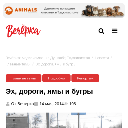
/
/
Вечёрка: медиакомпания Душанбе, Таджикистан
Новости
/
Главные темы
Эх, дороги, ямы и бугры
Главные темы
Подробно
Репортаж
Эх, дороги, ямы и бугры
От
Вечерка
14 мая, 2014
103