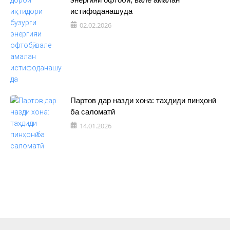
истифоданашуда
02.02.2026
Партов дар назди хона: таҳдиди пинҳонӣ
ба саломатӣ
14.01.2026