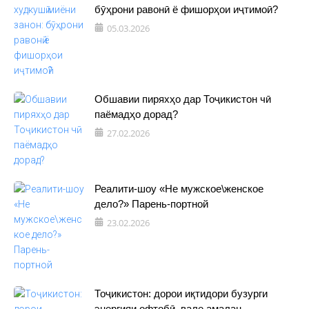
бӯҳрони равонӣ ё фишорҳои иҷтимоӣ?
05.03.2026
Обшавии пиряхҳо дар Тоҷикистон чӣ
паёмадҳо дорад?
27.02.2026
Реалити-шоу «Не мужское\женское
дело?» Парень-портной
23.02.2026
Тоҷикистон: дорои иқтидори бузурги
энергияи офтобӣ, вале амалан