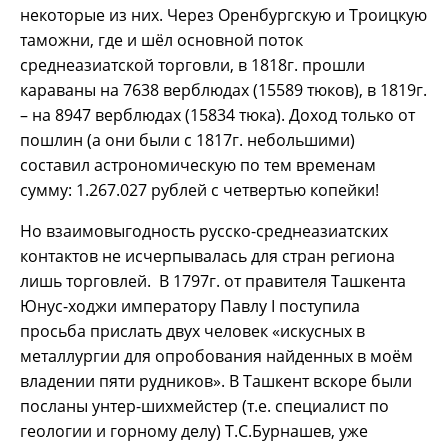
некоторые из них. Через Оренбургскую и Троицкую
таможни, где и шёл основной поток
среднеазиатской торговли, в 1818г. прошли
караваны на 7638 верблюдах (15589 тюков), в 1819г.
– на 8947 верблюдах (15834 тюка). Доход только от
пошлин (а они были с 1817г. небольшими)
составил астрономическую по тем временам
сумму: 1.267.027 рублей с четвертью копейки!
Но взаимовыгодность русско-среднеазиатских
контактов не исчерпывалась для стран региона
лишь торговлей. В 1797г. от правителя Ташкента
Юнус-ходжи императору Павлу I поступила
просьба прислать двух человек «искусных в
металлургии для опробования найденных в моём
владении пяти рудников». В Ташкент вскоре были
посланы унтер-шихмейстер (т.е. специалист по
геологии и горному делу) Т.С.Бурнашев, уже