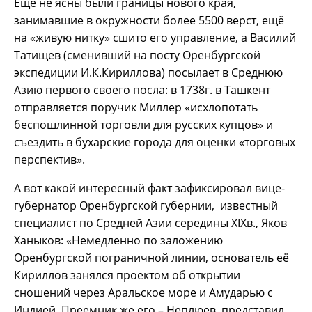
Ещё не ясны были границы нового края,
занимавшие в окружности более 5500 верст, ещё
на «живую нитку» сшито его управление, а Василий
Татищев (сменивший на посту Оренбургской
экспедиции И.К.Кириллова) посылает в Среднюю
Азию первого своего посла: в 1738г. в Ташкент
отправляется поручик Миллер «исхлопотать
беспошлинной торговли для русских купцов» и
съездить в бухарские города для оценки «торговых
перспектив».
А вот какой интересный факт зафиксировал вице-
губернатор Оренбургской губернии, известный
специалист по Средней Азии середины XIXв., Яков
Ханыков: «Немедленно по заложению
Оренбургской пограничной линии, основатель её
Кириллов занялся проектом об открытии
сношений через Аральское море и Амударью с
Индией. Преемник же его – Неплюев, представил