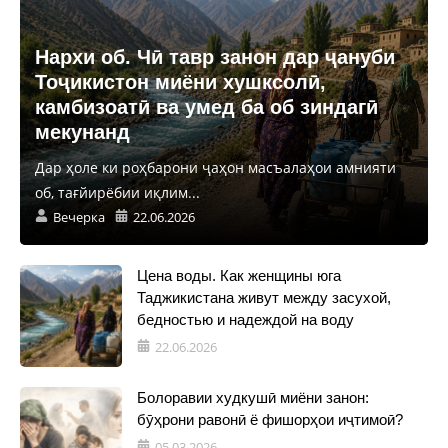
Нархи об. Чӣ тавр занон дар ҷануби
Тоҷикистон миёни хушксолӣ,
камбизоатӣ ва умед ба об зиндагӣ
мекунанд
Дар ҳоле ки роҳбарони ҷаҳон масъалаҳои амнияти
об, тағйирёбии иқлим...
Вечерка
22.06.2026
Цена воды. Как женщины юга
Таджикистана живут между засухой,
бедностью и надеждой на воду
22.06.2026
Болоравии худкушӣ миёни занон:
бӯҳрони равонӣ ё фишорҳои иҷтимоӣ?
05.03.2026