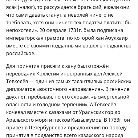
ясак (налог), то рассуждается брать сий, ежели они
что сами давать станут, а неволей ничего не
требовать, хотя они ничего тех податей платить бы
непохотели». 20 февраля 1731г. была подписана
императорская грамота, по которой хан Абулхаир
вместе со своими подданными вошёл в подданство
российское.
Для принятия присяги к хану был отряжён
переводчик Коллегии иностранных дел Алексей
Тевкелёв — один из самых талантливых российских
дипломатов «восточного направления». В течение
двух лет, пребывая, по его словам, «в смертельной
опасности и голодном терпении», А.Тевкелёв
кочевал вместе с казахами от Уральских гор до
Аральского моря и песков Кызылкумов. В 1733г. он
привёз в Петербург свои предложения по поводу
принятия в подданство всего казахского народа