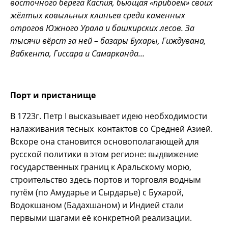
восточного берега Каспия, бьющая «прибоем» своих
жёлтых ковыльных клиньев среди каменных
отрогов Южного Урала и башкирских лесов. За
тысячи вёрст за ней – базары Бухары, Гиждувана,
Вабкента, Гиссара и Самарканда…
Порт и пристанище
В 1723г. Петр I высказывает идею необходимости
налаживания тесных контактов со Средней Азией.
Вскоре она становится основополагающей для
русской политики в этом регионе: выдвижение
государственных границ к Аральскому морю,
строительство здесь портов и торговля водным
путём (по Амударье и Сырдарье) с Бухарой,
Водокшаном (Бадахшаном) и Индией стали
первыми шагами её конкретной реализации.