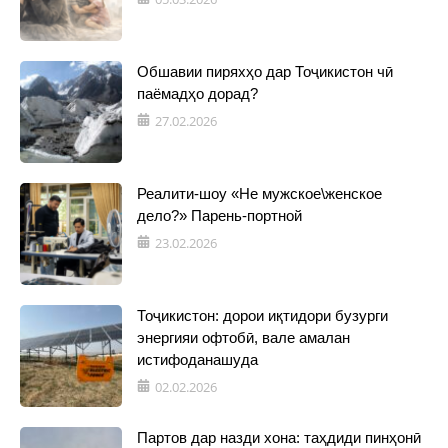
Обшавии пиряхҳо дар Тоҷикистон чӣ
паёмадҳо дорад?
27.02.2026
Реалити-шоу «Не мужское\женское
дело?» Парень-портной
23.02.2026
Тоҷикистон: дорои иқтидори бузурги
энергияи офтобӣ, вале амалан
истифоданашуда
02.02.2026
Партов дар назди хона: таҳдиди пинҳонӣ