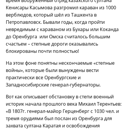
время вооружённый отряд казахского султана
Кенисары Касымова разгромил караван из 1000
верблюдов, который шёл из Ташкента в
Петропавловск. Бывали годы, когда пройти
невредимым с караваном из Бухары или Коканда
до Оренбурга или Омска считалось большим
счастьем – степные дороги оказывались
блокированы почти полностью!
На этом фоне понятны нескончаемые «степные
войны», которые были вынуждены вести
практически все Оренбургские и
Западносибирские генерал-губернаторы.
Вот как описывает обстановку в степи военный
историк начала прошлого века Михаил Терентьев:
«В 1807г. генерал-майор Герценберг с 1030 чел. и
тремя орудиями был послан из Оренбурга для
захвата султана Каратая и освобождения