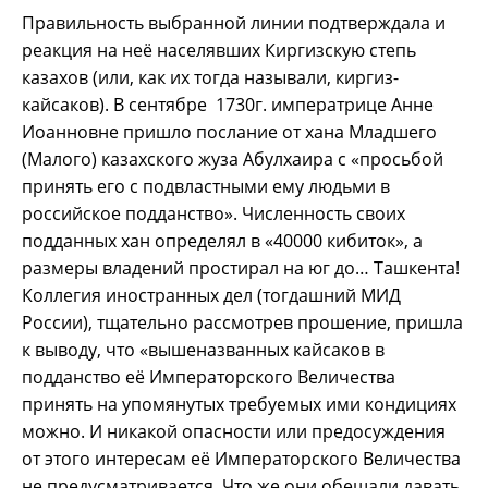
Правильность выбранной линии подтверждала и
реакция на неё населявших Киргизскую степь
казахов (или, как их тогда называли, киргиз-
кайсаков). В сентябре 1730г. императрице Анне
Иоанновне пришло послание от хана Младшего
(Малого) казахского жуза Абулхаира с «просьбой
принять его с подвластными ему людьми в
российское подданство». Численность своих
подданных хан определял в «40000 кибиток», а
размеры владений простирал на юг до… Ташкента!
Коллегия иностранных дел (тогдашний МИД
России), тщательно рассмотрев прошение, пришла
к выводу, что «вышеназванных кайсаков в
подданство её Императорского Величества
принять на упомянутых требуемых ими кондициях
можно. И никакой опасности или предосуждения
от этого интересам её Императорского Величества
не предусматривается. Что же они обещали давать