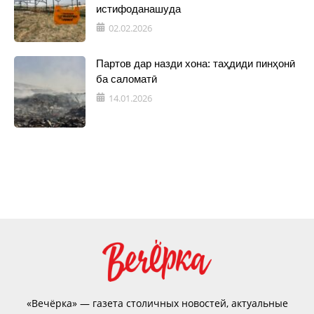
истифоданашуда
02.02.2026
Партов дар назди хона: таҳдиди пинҳонӣ
ба саломатӣ
14.01.2026
«Вечёрка» — газета столичных новостей, актуальные