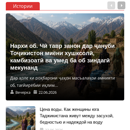
Истории
Нархи об. Чӣ тавр занон дар ҷануби
Тоҷикистон миёни хушксолӣ,
камбизоатӣ ва умед ба об зиндагӣ
мекунанд
Дар ҳоле ки роҳбарони ҷаҳон масъалаҳои амнияти
об, тағйирёбии иқлим...
Вечерка
22.06.2026
Цена воды. Как женщины юга
Таджикистана живут между засухой,
бедностью и надеждой на воду