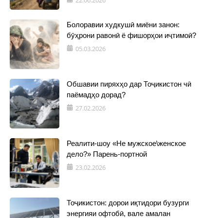
22.06.2026
Болоравии худкушӣ миёни занон:
бӯҳрони равонӣ ё фишорҳои иҷтимоӣ?
05.03.2026
Обшавии пиряхҳо дар Тоҷикистон чӣ
паёмадҳо дорад?
27.02.2026
Реалити-шоу «Не мужское\женское
дело?» Парень-портной
23.02.2026
Тоҷикистон: дорои иқтидори бузурги
энергияи офтобӣ, вале амалан