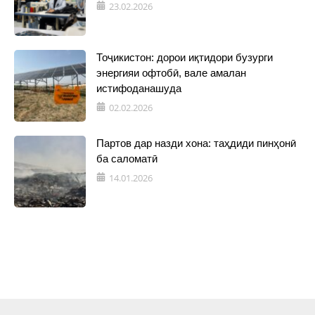
23.02.2026
Тоҷикистон: дорои иқтидори бузурги
энергияи офтобӣ, вале амалан
истифоданашуда
02.02.2026
Партов дар назди хона: таҳдиди пинҳонӣ
ба саломатӣ
14.01.2026