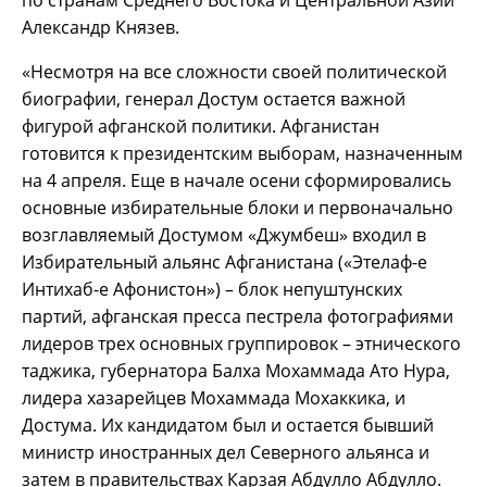
по странам Среднего Востока и Центральной Азии
Александр Князев.
«Несмотря на все сложности своей политической
биографии, генерал Достум остается важной
фигурой афганской политики. Афганистан
готовится к президентским выборам, назначенным
на 4 апреля. Еще в начале осени сформировались
основные избирательные блоки и первоначально
возглавляемый Достумом «Джумбеш» входил в
Избирательный альянс Афганистана («Этелаф-е
Интихаб-е Афонистон») – блок непуштунских
партий, афганская пресса пестрела фотографиями
лидеров трех основных группировок – этнического
таджика, губернатора Балха Мохаммада Ато Нура,
лидера хазарейцев Мохаммада Мохаккика, и
Достума. Их кандидатом был и остается бывший
министр иностранных дел Северного альянса и
затем в правительствах Карзая Абдулло Абдулло.