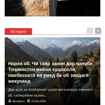
Истории
Нархи об. Чӣ тавр занон дар ҷануби
Тоҷикистон миёни хушксолӣ,
камбизоатӣ ва умед ба об зиндагӣ
мекунанд
Дар ҳоле ки роҳбарони ҷаҳон масъалаҳои амнияти
об, тағйирёбии иқлим...
Вечерка
22.06.2026