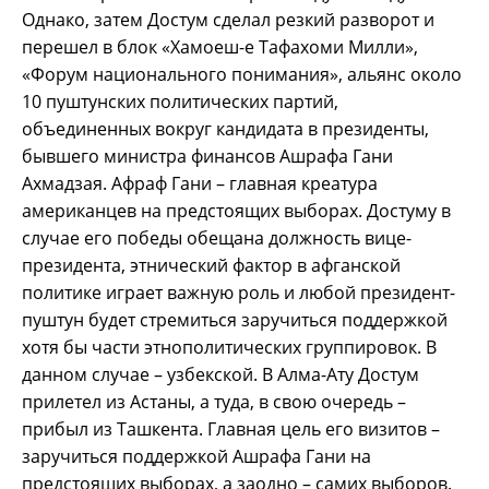
Однако, затем Достум сделал резкий разворот и
перешел в блок «Хамоеш-е Тафахоми Милли»,
«Форум национального понимания», альянс около
10 пуштунских политических партий,
объединенных вокруг кандидата в президенты,
бывшего министра финансов Ашрафа Гани
Ахмадзая. Афраф Гани – главная креатура
американцев на предстоящих выборах. Достуму в
случае его победы обещана должность вице-
президента, этнический фактор в афганской
политике играет важную роль и любой президент-
пуштун будет стремиться заручиться поддержкой
хотя бы части этнополитических группировок. В
данном случае – узбекской. В Алма-Ату Достум
прилетел из Астаны, а туда, в свою очередь –
прибыл из Ташкента. Главная цель его визитов –
заручиться поддержкой Ашрафа Гани на
предстоящих выборах, а заодно – самих выборов.