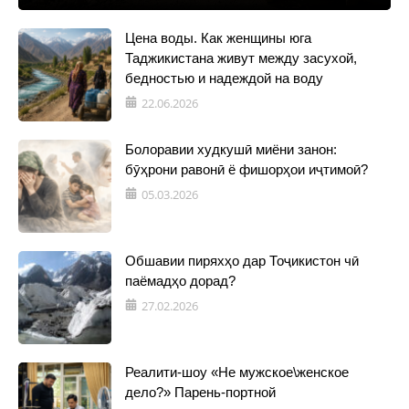
Цена воды. Как женщины юга
Таджикистана живут между засухой,
бедностью и надеждой на воду
22.06.2026
Болоравии худкушӣ миёни занон:
бӯҳрони равонӣ ё фишорҳои иҷтимоӣ?
05.03.2026
Обшавии пиряхҳо дар Тоҷикистон чӣ
паёмадҳо дорад?
27.02.2026
Реалити-шоу «Не мужское\женское
дело?» Парень-портной