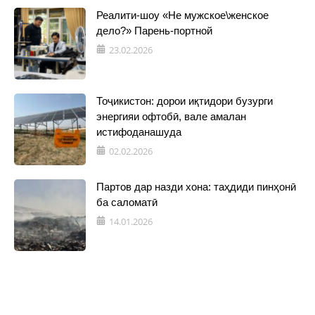
Реалити-шоу «Не мужское\женское
дело?» Парень-портной
23.02.2026
Тоҷикистон: дорои иқтидори бузурги
энергияи офтобӣ, вале амалан
истифоданашуда
02.02.2026
Партов дар назди хона: таҳдиди пинҳонӣ
ба саломатӣ
14.01.2026