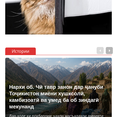
Истории
Нархи об. Чӣ тавр занон дар ҷануби
Тоҷикистон миёни хушксолӣ,
камбизоатӣ ва умед ба об зиндагӣ
мекунанд
Дар ҳоле ки роҳбарони ҷаҳон масъалаҳои амнияти