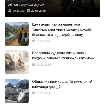
об, тағйирёбии иқлим...
Вечерка
22.06.2026
Цена воды. Как женщины юга
Таджикистана живут между засухой,
бедностью и надеждой на воду
22.06.2026
Болоравии худкушӣ миёни занон:
бӯҳрони равонӣ ё фишорҳои иҷтимоӣ?
05.03.2026
Обшавии пиряхҳо дар Тоҷикистон чӣ
паёмадҳо дорад?
27.02.2026