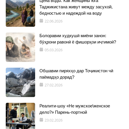
Цена воды. Как женщины юга
Таджикистана живут между засухой,
бедностью и надеждой на воду
22.06.2026
Болоравии худкушӣ миёни занон:
бӯҳрони равонӣ ё фишорҳои иҷтимоӣ?
05.03.2026
Обшавии пиряхҳо дар Тоҷикистон чӣ
паёмадҳо дорад?
27.02.2026
Реалити-шоу «Не мужское\женское
дело?» Парень-портной
23.02.2026