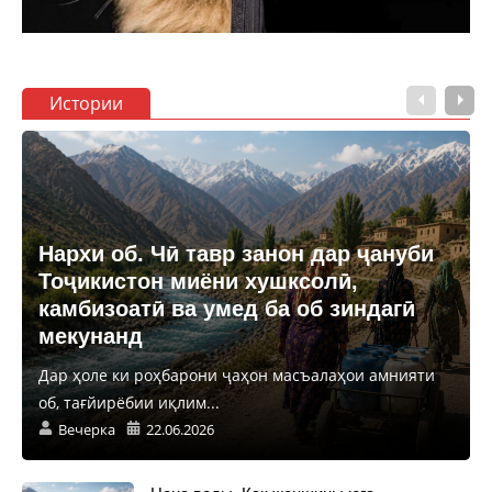
Истории
Нархи об. Чӣ тавр занон дар ҷануби
Тоҷикистон миёни хушксолӣ,
камбизоатӣ ва умед ба об зиндагӣ
мекунанд
Дар ҳоле ки роҳбарони ҷаҳон масъалаҳои амнияти
об, тағйирёбии иқлим...
Вечерка
22.06.2026