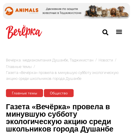
/
/
Вечёрка: медиакомпания Душанбе, Таджикистан
Новости
/
Главные темы
Газета «Вечёрка» провела в минувшую субботу экологическую
акцию среди школьников города Душанбе
Главные темы
Общество
Газета «Вечёрка» провела в
минувшую субботу
экологическую акцию среди
школьников города Душанбе