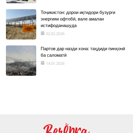
Тоҷикистон: дорои иқтидори бузурги
энергияи офтобӣ, вале амалан
истифоданашуда
02.02.2026
Партов дар назди хона: таҳдиди пинҳонӣ
ба саломатӣ
14.01.2026