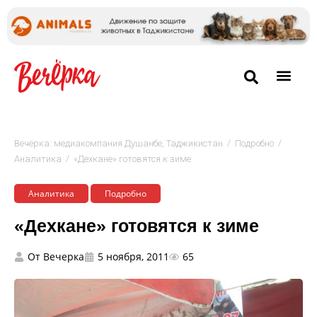
/
/
Вечёрка: медиакомпания Душанбе, Таджикистан
Подробно
/
Аналитика
«Дехкане» готовятся к зиме
Аналитика
Подробно
«Дехкане» готовятся к зиме
От
Вечерка
5 ноября, 2011
65