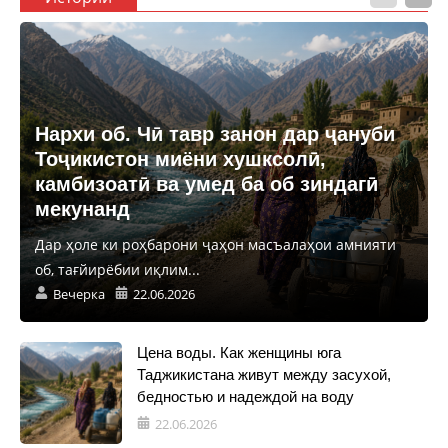
Нархи об. Чӣ тавр занон дар ҷануби
Тоҷикистон миёни хушксолӣ,
камбизоатӣ ва умед ба об зиндагӣ
мекунанд
Дар ҳоле ки роҳбарони ҷаҳон масъалаҳои амнияти
об, тағйирёбии иқлим...
Вечерка
22.06.2026
Цена воды. Как женщины юга
Таджикистана живут между засухой,
бедностью и надеждой на воду
22.06.2026