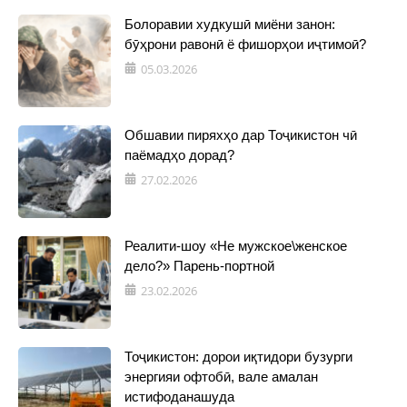
Болоравии худкушӣ миёни занон:
бӯҳрони равонӣ ё фишорҳои иҷтимоӣ?
05.03.2026
Обшавии пиряхҳо дар Тоҷикистон чӣ
паёмадҳо дорад?
27.02.2026
Реалити-шоу «Не мужское\женское
дело?» Парень-портной
23.02.2026
Тоҷикистон: дорои иқтидори бузурги
энергияи офтобӣ, вале амалан
истифоданашуда