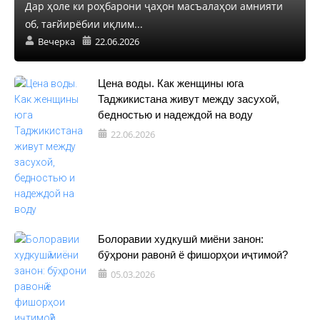
Дар ҳоле ки роҳбарони ҷаҳон масъалаҳои амнияти
об, тағйирёбии иқлим...
Вечерка
22.06.2026
Цена воды. Как женщины юга
Таджикистана живут между засухой,
бедностью и надеждой на воду
22.06.2026
Болоравии худкушӣ миёни занон:
бӯҳрони равонӣ ё фишорҳои иҷтимоӣ?
05.03.2026