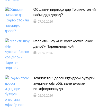
Обшавии пиряхҳо дар Тоҷикистон чӣ
паёмадҳо дорад?
27.02.2026
Реалити-шоу «Не мужское\женское
дело?» Парень-портной
23.02.2026
Тоҷикистон: дорои иқтидори бузурги
энергияи офтобӣ, вале амалан
истифоданашуда
02.02.2026