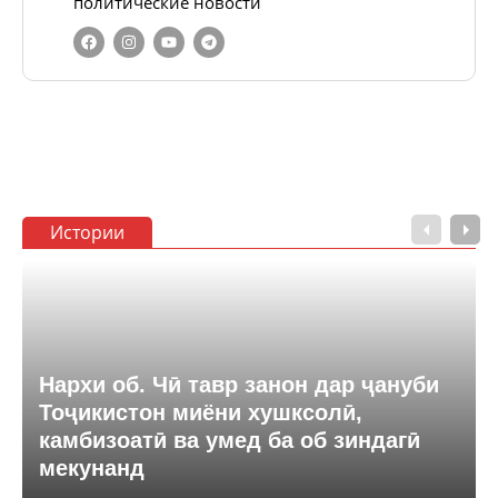
политические новости
Истории
Нархи об. Чӣ тавр занон дар ҷануби
Тоҷикистон миёни хушксолӣ,
камбизоатӣ ва умед ба об зиндагӣ
мекунанд