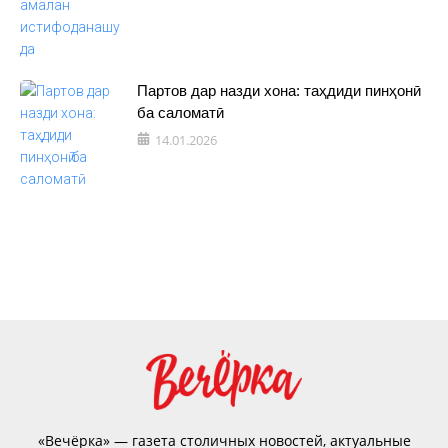
Партов дар назди хона: таҳдиди пинҳонӣ
ба саломатӣ
14.01.2026
«Вечёрка» — газета столичных новостей, актуальные