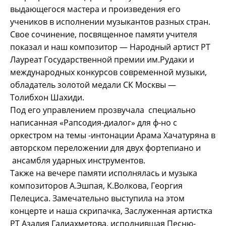
выдающегося мастера и произведения его
учеников в исполнении музыкантов разных стран.
Свое сочинение, посвященное памяти учителя
показал и наш композитор — Народный артист РТ
Лауреат Государственной премии им.Рудаки и
международных конкурсов современной музыки,
обладатель золотой медали СК Москвы —
Толибхон Шахиди.
Под его управлением прозвучала специально
написанная «Рапсодия-диалог» для ф-но с
оркестром на темы -интонации Арама Хачатуряна в
авторском переложении для двух фортепиано и
ансамбля ударных инструментов.
Также на вечере памяти исполнялась и музыка
композиторов А.Эшпая, К.Волкова, Георгия
Пелециса. Замечательно выступила на этом
концерте и наша скрипачка, Заслуженная артистка
РТ Азалия Галиахметова, исполнившая Песню-