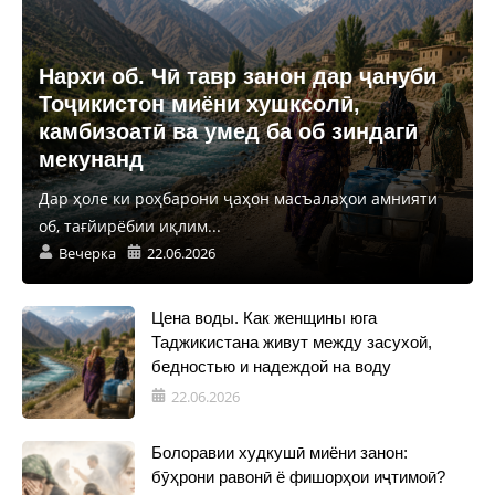
Нархи об. Чӣ тавр занон дар ҷануби
Тоҷикистон миёни хушксолӣ,
камбизоатӣ ва умед ба об зиндагӣ
мекунанд
Дар ҳоле ки роҳбарони ҷаҳон масъалаҳои амнияти
об, тағйирёбии иқлим...
Вечерка
22.06.2026
Цена воды. Как женщины юга
Таджикистана живут между засухой,
бедностью и надеждой на воду
22.06.2026
Болоравии худкушӣ миёни занон:
бӯҳрони равонӣ ё фишорҳои иҷтимоӣ?