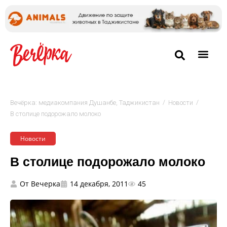
/
/
Вечёрка: медиакомпания Душанбе, Таджикистан
Новости
В столице подорожало молоко
Новости
В столице подорожало молоко
От
Вечерка
14 декабря, 2011
45