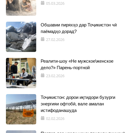
05.03.2026
Обшавии пиряхҳо дар Тоҷикистон чӣ
паёмадҳо дорад?
27.02.2026
Реалити-шоу «Не мужское\женское
дело?» Парень-портной
23.02.2026
Тоҷикистон: дорои иқтидори бузурги
энергияи офтобӣ, вале амалан
истифоданашуда
02.02.2026