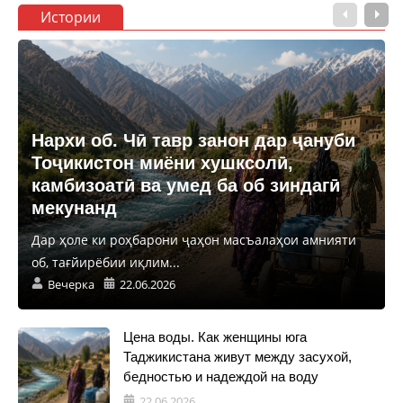
Истории
Нархи об. Чӣ тавр занон дар ҷануби
Тоҷикистон миёни хушксолӣ,
камбизоатӣ ва умед ба об зиндагӣ
мекунанд
Дар ҳоле ки роҳбарони ҷаҳон масъалаҳои амнияти
об, тағйирёбии иқлим...
Вечерка
22.06.2026
Цена воды. Как женщины юга
Таджикистана живут между засухой,
бедностью и надеждой на воду
22.06.2026