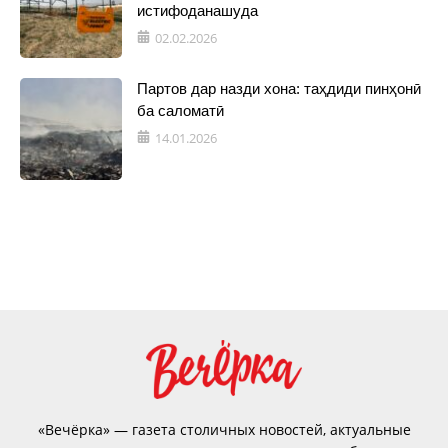
истифоданашуда
02.02.2026
Партов дар назди хона: таҳдиди пинҳонӣ
ба саломатӣ
14.01.2026
«Вечёрка» — газета столичных новостей, актуальные