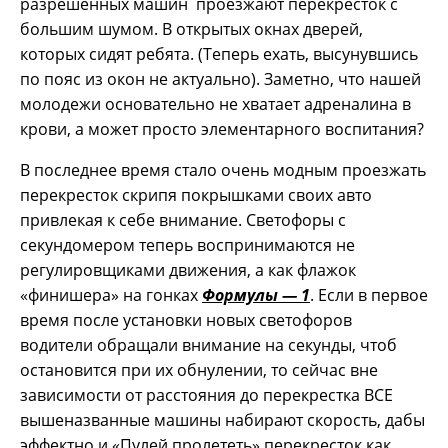
разрешенных машин проезжают перекресток с
большим шумом. В открытых окнах дверей,
которых сидят ребята. (Теперь ехать, высунувшись
по пояс из окон не актуально). Заметно, что нашей
молодежи основательно не хватает адреналина в
крови, а может просто элементарного воспитания?
В последнее время стало очень модным проезжать
перекресток скрипя покрышками своих авто
привлекая к себе внимание. Светофоры с
секундомером теперь воспринимаются не
регулировщиками движения, а как флажок
«финишера» на гонках
Формулы — 1
. Если в первое
время после установки новых светофоров
водители обращали внимание на секунды, чтоб
остановится при их обнулении, то сейчас вне
зависимости от расстояния до перекрестка ВСЕ
вышеназванные машины набирают скорость, дабы
эффектно и «Пулей пролететь» перекресток как