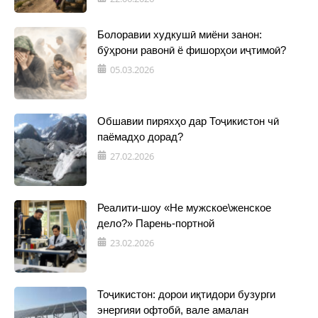
Болоравии худкушӣ миёни занон:
бӯҳрони равонӣ ё фишорҳои иҷтимоӣ?
05.03.2026
Обшавии пиряхҳо дар Тоҷикистон чӣ
паёмадҳо дорад?
27.02.2026
Реалити-шоу «Не мужское\женское
дело?» Парень-портной
23.02.2026
Тоҷикистон: дорои иқтидори бузурги
энергияи офтобӣ, вале амалан