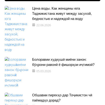
Цена воды. Как женщины юга
Таджикистана живут между засухой,
бедностью и надеждой на воду
22.06.2026
Болоравии худкушӣ миёни занон:
бӯҳрони равонӣ ё фишорҳои иҷтимоӣ?
05.03.2026
Обшавии пиряхҳо дар Тоҷикистон чӣ
паёмадҳо дорад?