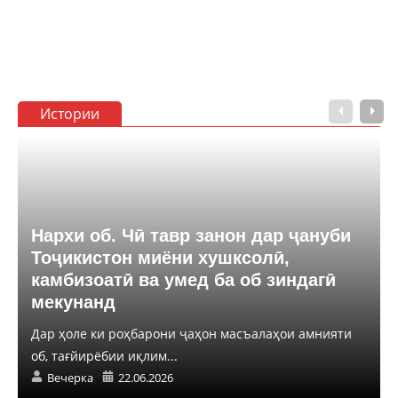
Истории
Нархи об. Чӣ тавр занон дар ҷануби
Тоҷикистон миёни хушксолӣ,
камбизоатӣ ва умед ба об зиндагӣ
мекунанд
Дар ҳоле ки роҳбарони ҷаҳон масъалаҳои амнияти
об, тағйирёбии иқлим...
Вечерка
22.06.2026