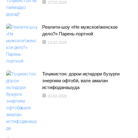
27.02.2026
Реалити-шоу «Не мужское\женское
дело?» Парень-портной
23.02.2026
Тоҷикистон: дорои иқтидори бузурги
энергияи офтобӣ, вале амалан
истифоданашуда
02.02.2026