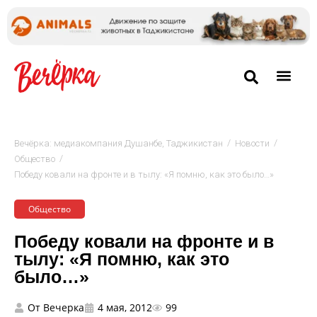
/
/
Вечёрка: медиакомпания Душанбе, Таджикистан
Новости
/
Общество
Победу ковали на фронте и в тылу: «Я помню, как это было…»
Общество
Победу ковали на фронте и в
тылу: «Я помню, как это
было…»
От
Вечерка
4 мая, 2012
99