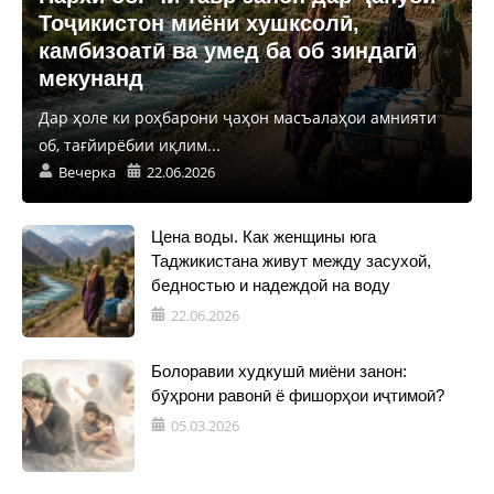
Тоҷикистон миёни хушксолӣ,
камбизоатӣ ва умед ба об зиндагӣ
мекунанд
Дар ҳоле ки роҳбарони ҷаҳон масъалаҳои амнияти
об, тағйирёбии иқлим...
Вечерка
22.06.2026
Цена воды. Как женщины юга
Таджикистана живут между засухой,
бедностью и надеждой на воду
22.06.2026
Болоравии худкушӣ миёни занон:
бӯҳрони равонӣ ё фишорҳои иҷтимоӣ?
05.03.2026