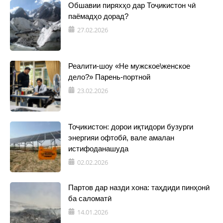
Обшавии пиряхҳо дар Тоҷикистон чӣ
паёмадҳо дорад?
27.02.2026
Реалити-шоу «Не мужское\женское
дело?» Парень-портной
23.02.2026
Тоҷикистон: дорои иқтидори бузурги
энергияи офтобӣ, вале амалан
истифоданашуда
02.02.2026
Партов дар назди хона: таҳдиди пинҳонӣ
ба саломатӣ
14.01.2026