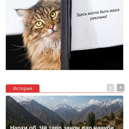
Истории
Нархи об. Чӣ тавр занон дар ҷануби