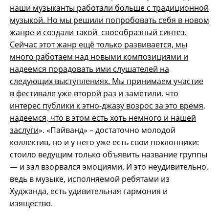
наши музыканты работали больше с традиционной
музыкой. Но мы решили попробовать себя в новом
жанре и создали такой своеобразный синтез.
Сейчас этот жанр ещё только развивается, мы
много работаем над новыми композициями и
надеемся порадовать ими слушателей на
следующих выступлениях. Мы принимаем участие
в фестивале уже второй раз и заметили, что
интерес публики к этно-джазу возрос за это время,
надеемся, что в этом есть хоть немного и нашей
заслуги
». «Пайванд» – достаточно молодой
коллектив, но и у него уже есть свои поклонники:
стоило ведущим только объявить название группы
— и зал взорвался эмоциями. И это неудивительно,
ведь в музыке, исполняемой ребятами из
Худжанда, есть удивительная гармония и
изящество.