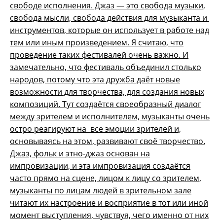
свободе исполнения. Джаз — это свобода музыки,
свобода мысли, свобода действия для музыканта и
инструментов, которые он использует в работе над
тем или иным произведением. Я считаю, что
проведение таких фестивалей очень важно. И
замечательно, что фестиваль объединил столько
народов, потому что эта дружба даёт новые
возможности для творчества, для создания новых
композиций. Тут создаётся своеобразный диалог
между зрителем и исполнителем, музыканты очень
остро реагируют на все эмоции зрителей и,
основываясь на этом, развивают своё творчество.
Джаз, фольк и этно-джаз основан на
импровизации, и эта импровизация создаётся
часто прямо на сцене, лицом к лицу со зрителем,
музыканты по лицам людей в зрительном зале
читают их настроение и восприятие в тот или иной
момент выступления, чувствуя, чего именно от них