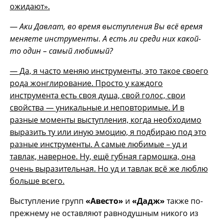
ожидают».
—
Аки Давлат, во время выступления Вы всё время
меняете инструменты. А есть ли среди них какой-
то один – самый любимый?
— Да, я часто меняю инструменты, это такое своего
рода жонглирование. Просто у каждого
инструмента есть своя душа, свой голос, свои
свойства — уникальные и неповторимые. И в
разные моменты выступления, когда необходимо
выразить ту или иную эмоцию, я подбираю под это
разные инструменты. А самые любимые – уд и
тавлак, наверное. Ну, ещё губная гармошка, она
очень выразительная. Но уд и тавлак всё же люблю
больше всего.
Выступление групп
«Авесто»
и
«Дадж»
также по-
прежнему не оставляют равнодушным никого из