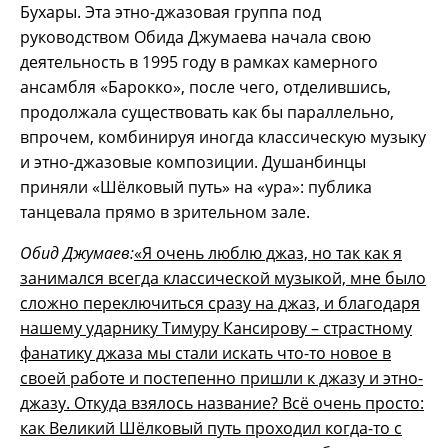
Бухары. Эта этно-джазовая группа под
руководством Обида Джумаева начала свою
деятельность в 1995 году в рамках камерного
ансамбля «Барокко», после чего, отделившись,
продолжала существовать как бы параллельно,
впрочем, комбинируя иногда классическую музыку
и этно-джазовые композиции. Душанбинцы
приняли «Шёлковый путь» на «ура»: публика
танцевала прямо в зрительном зале.
Обид Джумаев:
«Я очень люблю джаз, но так как я
занимался всегда классической музыкой, мне было
сложно переключиться сразу на джаз, и благодаря
нашему ударнику Тимуру Кансирову – страстному
фанатику джаза мы стали искать что-то новое в
своей работе и постепенно пришли к джазу и этно-
джазу. Откуда взялось название? Всё очень просто:
как Великий Шёлковый путь проходил когда-то с