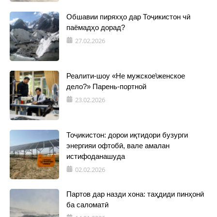
Обшавии пиряхҳо дар Тоҷикистон чӣ
паёмадҳо дорад?
27.02.2026
Реалити-шоу «Не мужское\женское
дело?» Парень-портной
23.02.2026
Тоҷикистон: дорои иқтидори бузурги
энергияи офтобӣ, вале амалан
истифоданашуда
02.02.2026
Партов дар назди хона: таҳдиди пинҳонӣ
ба саломатӣ