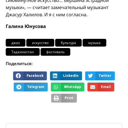
сиюминутное искусство… Вершина эстрадной
музыки», — считает замечательный музыкант
Джасур Халилов. И я с ним согласна.
Галина Юнусова
джаз
искусство
Культура
музыка
Таджикистан
фестиваль
Поделиться:
Facebook
LinkedIn
Twitter
Telegram
WhatsApp
Email
Print