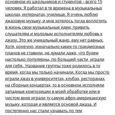
основном из школьников и студентов – всего 15
человек. Я работал в те времена в музыкальных
школах, интернатах, училище. Я очень люблю
джазовую музыку, и мне хотелось тогда воплотить
в жизнь свои музыкальные идеи, привить
слушателям и молодым исполнителям любовь к
джазу. Это же уникальный жанр, ему нет равных.
Хотя, конечно, изначально каких-то грандиозных
планов не ставили, не думали даже, что будем
настолько популярны, по большей части играли
для себя. Название группы тоже родилось в то
время, когда мы только начинали. Когда мы просто
играли джаз в университетах, клубах, ресторанах,
на сборных концертах, то в основном исполняли
западные композиции в моей обработке или в
чистом виде играли ту самую афро-американскую
музыку, которая и является основой джаза. И
постепенно нас стали узнавать по тем