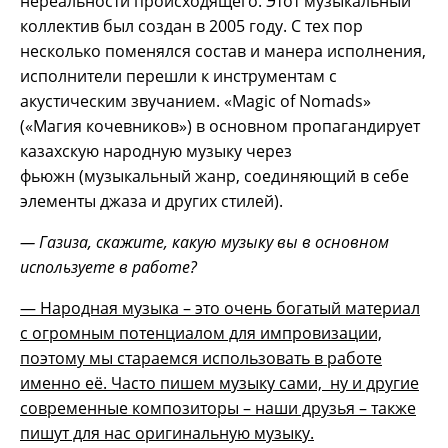
нереальности происходящего. Этот музыкальный
коллектив был создан в 2005 году. С тех пор
несколько поменялся состав и манера исполнения,
исполнители перешли к инструментам с
акустическим звучанием. «Magic of Nomads»
(«Магия кочевников») в основном пропагандирует
казахскую народную музыку через
фьюжн (музыкальный жанр, соединяющий в себе
элементы джаза и других стилей).
— Газиза, скажите, какую музыку вы в основном
используете в работе?
— Народная музыка – это очень богатый материал
с огромным потенциалом для импровизации,
поэтому мы стараемся использовать в работе
именно её. Часто пишем музыку сами, ну и другие
современные композиторы – наши друзья – также
пишут для нас оригинальную музыку.