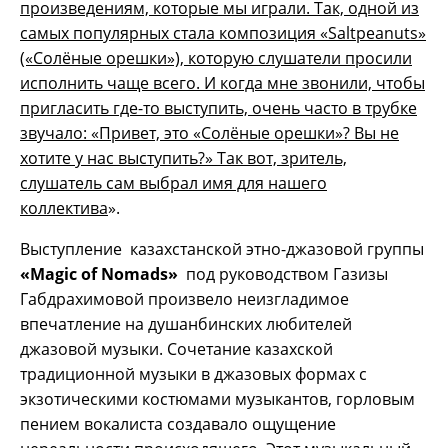
произведениям, которые мы играли. Так, одной из
самых популярных стала композиция «
Saltpeanuts
»
(«Солёные орешки»), которую слушатели просили
исполнить чаще всего. И когда мне звонили, чтобы
пригласить где-то выступить, очень часто в трубке
звучало: «Привет, это «Солёные орешки»? Вы не
хотите у нас выступить?» Так вот, зритель,
слушатель сам выбрал имя для нашего
коллектива
».
Выступление казахстанской этно-джазовой группы
«
Magic
of
Nomads
»
под руководством Газизы
Габдрахимовой произвело неизгладимое
впечатление на душанбинских любителей
джазовой музыки. Сочетание казахской
традиционной музыки в джазовых формах с
экзотическими костюмами музыкантов, горловым
пением вокалиста создавало ощущение