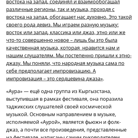
востока на запад, соединял и взаимообогащал
различные регионы, так и музыка, проходя с
востока на запад, обогащает нас духовно. Это такой
своего рода девиз. Мы играем разную музыку:
восток или запад, классика или джаз, этно или же
что-то совершенно новое – лишь бы это была
качественная музыка, которая нравится нам и
нашим слушателям. Мы постепенно пришли к этно-
джазу. Мы поняли, что народная музыка сама по
себе предполагает импровизацию. А
импровизация – это сердцевина джаза»
.
«Аура» — ещё одна группа из Кыргызстана,
выступившая в рамках фестиваля, она поразила
таджикских слушателей своей космической
музыкой. Основным направлением в музыке,
исполняемой «Аурой», является фьюжн и фолк-
джаз, а почти все произведения, представленные
на фестивале, написаны самим руководителем