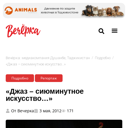
/
/
Вечёрка: медиакомпания Душанбе, Таджикистан
Подробно
«Джаз – сиюминутное искусство…»
Подробно
Репортаж
«Джаз – сиюминутное
искусство…»
От
Вечерка
3 мая, 2012
171