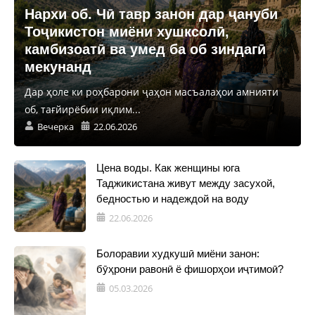
Нархи об. Чӣ тавр занон дар ҷануби
Тоҷикистон миёни хушксолӣ,
камбизоатӣ ва умед ба об зиндагӣ
мекунанд
Дар ҳоле ки роҳбарони ҷаҳон масъалаҳои амнияти
об, тағйирёбии иқлим...
Вечерка
22.06.2026
Цена воды. Как женщины юга
Таджикистана живут между засухой,
бедностью и надеждой на воду
22.06.2026
Болоравии худкушӣ миёни занон:
бӯҳрони равонӣ ё фишорҳои иҷтимоӣ?
05.03.2026