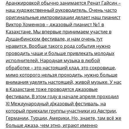
Аранжировкой обычно занимается Ренат Гайсин –
наш художественный руководитель. Очень часто
оригинальные импровизации делает наш пианист
Виктор Хоменков – джазовый пианист №1 в
Казахстане. Мы впервые принимаем участие в
Душанбинском фестивале, и нам очень тут
нравится. Вообще такого рода события нужно
проводить чаще и больше привлекать молодых
исполнителей. Народная музыка в любой
обработке – это настоящий клад, это сокровище,
мимо которого нельзя проходить, нужно больше
внимания уделять настоящей, живой музыке. У нас
в Казахстане тоже проводятся джазовые
фестивали. В этом году в начале апреля проходил
XI
Международный д
l
жазовый фестиваль, на
который приехали группы-участники из Австрии,
Германии, Турции, Америки. Но, знаете, там всё же
больше джаза, чем этно, играют именно