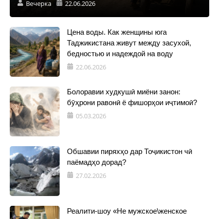
Вечерка
22.06.2026
Цена воды. Как женщины юга
Таджикистана живут между засухой,
бедностью и надеждой на воду
22.06.2026
Болоравии худкушӣ миёни занон:
бӯҳрони равонӣ ё фишорҳои иҷтимоӣ?
05.03.2026
Обшавии пиряхҳо дар Тоҷикистон чӣ
паёмадҳо дорад?
27.02.2026
Реалити-шоу «Не мужское\женское