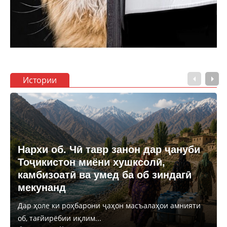
Истории
Нархи об. Чӣ тавр занон дар ҷануби
Тоҷикистон миёни хушксолӣ,
камбизоатӣ ва умед ба об зиндагӣ
мекунанд
Дар ҳоле ки роҳбарони ҷаҳон масъалаҳои амнияти
об, тағйирёбии иқлим...