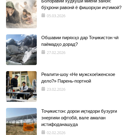
Болоравии худкушӣ миёни занон:
бӯҳрони равонӣ ё фишорҳои иҷтимоӣ?
05.03.2026
Обшавии пиряхҳо дар Тоҷикистон чӣ
паёмадҳо дорад?
27.02.2026
Реалити-шоу «Не мужское\женское
дело?» Парень-портной
23.02.2026
Тоҷикистон: дорои иқтидори бузурги
энергияи офтобӣ, вале амалан
истифоданашуда
02.02.2026