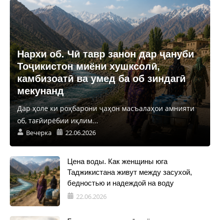
Нархи об. Чӣ тавр занон дар ҷануби
Тоҷикистон миёни хушксолӣ,
камбизоатӣ ва умед ба об зиндагӣ
мекунанд
Дар ҳоле ки роҳбарони ҷаҳон масъалаҳои амнияти
об, тағйирёбии иқлим...
Вечерка
22.06.2026
Цена воды. Как женщины юга
Таджикистана живут между засухой,
бедностью и надеждой на воду
22.06.2026