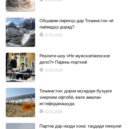
Обшавии пиряхҳо дар Тоҷикистон чӣ
паёмадҳо дорад?
27.02.2026
Реалити-шоу «Не мужское\женское
дело?» Парень-портной
23.02.2026
Тоҷикистон: дорои иқтидори бузурги
энергияи офтобӣ, вале амалан
истифоданашуда
02.02.2026
Партов дар назди хона: таҳдиди пинҳонӣ