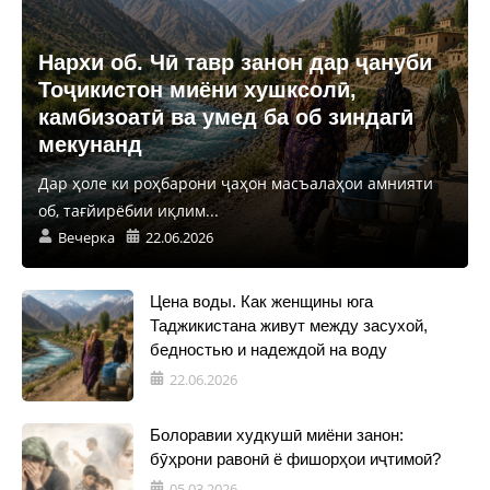
Нархи об. Чӣ тавр занон дар ҷануби
Тоҷикистон миёни хушксолӣ,
камбизоатӣ ва умед ба об зиндагӣ
мекунанд
Дар ҳоле ки роҳбарони ҷаҳон масъалаҳои амнияти
об, тағйирёбии иқлим...
Вечерка
22.06.2026
Цена воды. Как женщины юга
Таджикистана живут между засухой,
бедностью и надеждой на воду
22.06.2026
Болоравии худкушӣ миёни занон:
бӯҳрони равонӣ ё фишорҳои иҷтимоӣ?
05.03.2026