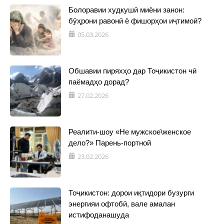
Болоравии худкушӣ миёни занон:
бӯҳрони равонӣ ё фишорҳои иҷтимоӣ?
05.03.2026
Обшавии пиряхҳо дар Тоҷикистон чӣ
паёмадҳо дорад?
27.02.2026
Реалити-шоу «Не мужское\женское
дело?» Парень-портной
23.02.2026
Тоҷикистон: дорои иқтидори бузурги
энергияи офтобӣ, вале амалан
истифоданашуда