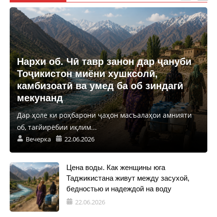
Нархи об. Чӣ тавр занон дар ҷануби
Тоҷикистон миёни хушксолӣ,
камбизоатӣ ва умед ба об зиндагӣ
мекунанд
Дар ҳоле ки роҳбарони ҷаҳон масъалаҳои амнияти
об, тағйирёбии иқлим...
Вечерка
22.06.2026
Цена воды. Как женщины юга
Таджикистана живут между засухой,
бедностью и надеждой на воду
22.06.2026