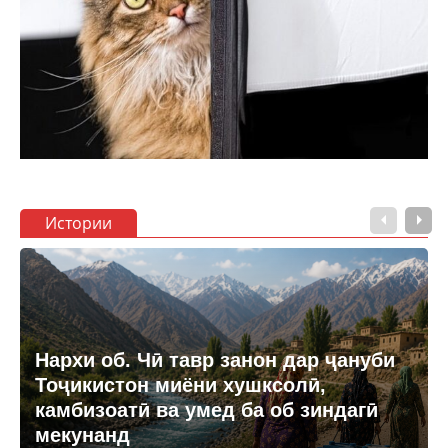
Истории
Нархи об. Чӣ тавр занон дар ҷануби
Тоҷикистон миёни хушксолӣ,
камбизоатӣ ва умед ба об зиндагӣ
мекунанд