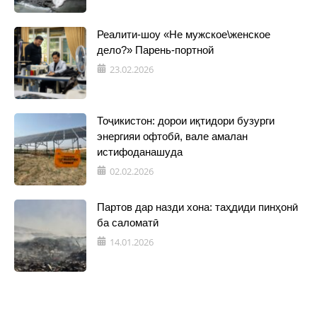
Реалити-шоу «Не мужское\женское
дело?» Парень-портной
23.02.2026
Тоҷикистон: дорои иқтидори бузурги
энергияи офтобӣ, вале амалан
истифоданашуда
02.02.2026
Партов дар назди хона: таҳдиди пинҳонӣ
ба саломатӣ
14.01.2026