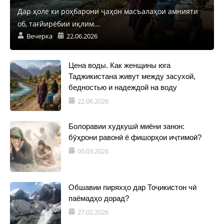
Дар ҳоле ки роҳбарони ҷаҳон масъалаҳои амнияти
об, тағйирёбии иқлим...
Вечерка
22.06.2026
Цена воды. Как женщины юга
Таджикистана живут между засухой,
бедностью и надеждой на воду
22.06.2026
Болоравии худкушӣ миёни занон:
бӯҳрони равонӣ ё фишорҳои иҷтимоӣ?
05.03.2026
Обшавии пиряхҳо дар Тоҷикистон чӣ
паёмадҳо дорад?
27.02.2026