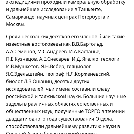
экспедициями проходили камеральную обработку
и дальнейшее исследование в Ташкенте,
Самарканде, научных центрах Петербурга и
Москвы.
Среди нескольких десятков его членов были такие
известные востоковеды как В.В.Бартольд,
А.А.Семёнов, М.С.Андреев, И.А.Кастанье,
П.Е.Кузнецов, А.Е.Снесарев, И.Д. Ягелло, геологи
И.В.Мушкетов, Я.Н.Вебер, гляциолог
Я.С.Эдельштейн, географ Н.Л.Корженевский,
биолог Л.В.Ошанин, десятки других
исследователей, чьи имена составили славу
российской и таджикской науки. Большие научные
заделы в различных областях естественных и
общественных наук, полученные ТОРГО в течении
двадцати одного года существования Отдела,
способствовали дальнейшему развитию науки в
Средней Азии в более поздний период.