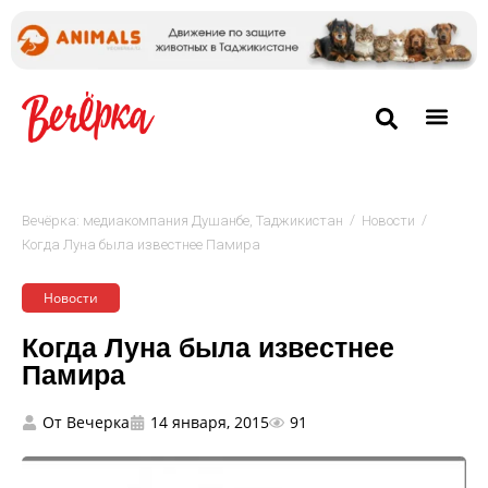
/
/
Вечёрка: медиакомпания Душанбе, Таджикистан
Новости
Когда Луна была известнее Памира
Новости
Когда Луна была известнее
Памира
От
Вечерка
14 января, 2015
91