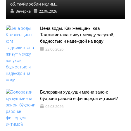
об, тағйирёбии иқлим...
Вечерка
22.06.2026
Цена воды. Как женщины юга
Таджикистана живут между засухой,
бедностью и надеждой на воду
22.06.2026
Болоравии худкушӣ миёни занон:
бӯҳрони равонӣ ё фишорҳои иҷтимоӣ?
05.03.2026