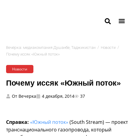
/
/
Вечёрка: медиакомпания Душанбе, Таджикистан
Новости
Почему иссяк «Южный поток»
Новости
Почему иссяк «Южный поток»
От
Вечерка
4 декабря, 2014
37
Справка:
«Южный поток»
(South Stream) — проект
транснационального газопровода, который