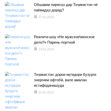
Обшавии пиряхҳо дар Тоҷикистон чӣ
паёмадҳо дорад?
27.02.2026
Реалити-шоу «Не мужское\женское
дело?» Парень-портной
23.02.2026
Тоҷикистон: дорои иқтидори бузурги
энергияи офтобӣ, вале амалан
истифоданашуда
02.02.2026