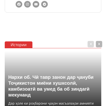
Истории
Нархи об. Чӣ тавр занон дар ҷануби
Тоҷикистон миёни хушксолӣ,
камбизоатӣ ва умед ба об зиндагӣ
мекунанд
Дар ҳоле ки роҳбарони ҷаҳон масъалаҳои амнияти