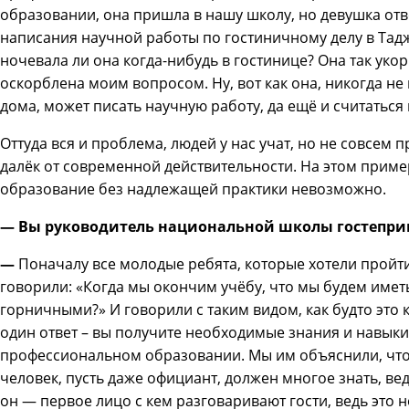
образовании, она пришла в нашу школу, но девушка отв
написания научной работы по гостиничному делу в Таджи
ночевала ли она когда-нибудь в гостинице? Она так ук
оскорблена моим вопросом. Ну, вот как она, никогда н
дома, может писать научную работу, да ещё и считатьс
Оттуда вся и проблема, людей у нас учат, но не совсе
далёк от современной действительности. На этом приме
образование без надлежащей практики невозможно.
— Вы руководитель национальной школы гостеприи
—
Поначалу все молодые ребята, которые хотели пройт
говорили: «Когда мы окончим учёбу, что мы будем имет
горничными?» И говорили с таким видом, как будто это 
один ответ – вы получите необходимые знания и навыки
профессиональном образовании. Мы им объяснили, что э
человек, пусть даже официант, должен многое знать, ве
он — первое лицо с кем разговаривают гости, ведь это н