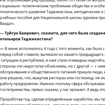
Им опубликован ряд брошюр, около 70 статей по вопр
социально- политическим проблемам общества и особе
политического развития Таджикистана, методические и
учебных пособия для Национальной школы туризма пр
Вахдат».
— Туйгун Баирович, скажите, для чего была создан
отельеров Таджикистана?
—
В июне исполнилось 4 года с того момента, как была 
перед собой ставили, вытекали из нашего предыдущего
ситуацию в республике, и нам стали очевидны недочёты
стороны эти недостатки объяснимы, но с другой — с ним
обслуживания и общественного питания пришли люди, к
они решили, что, выкупив ресторан или гостиницу, не и
работу предприятия. Именно поэтому сфера обслуживан
гостеприимства, прямо скажем, у нас хромает. А ведь эт
Проработав год, сделав определённые наработки, мы пр