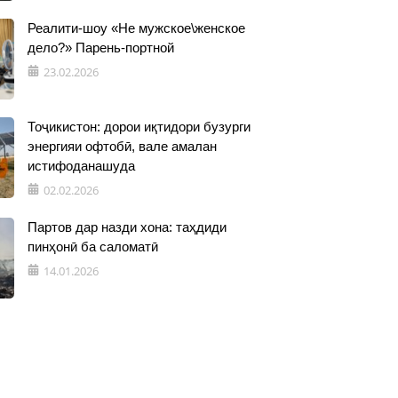
Реалити-шоу «Не мужское\женское
дело?» Парень-портной
23.02.2026
Тоҷикистон: дорои иқтидори бузурги
энергияи офтобӣ, вале амалан
истифоданашуда
02.02.2026
Партов дар назди хона: таҳдиди
пинҳонӣ ба саломатӣ
14.01.2026