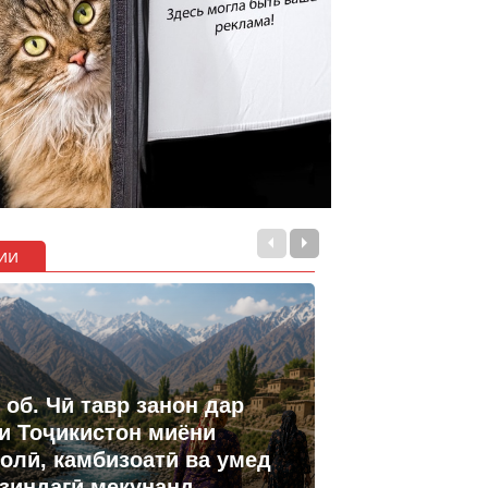
ии
 об. Чӣ тавр занон дар
и Тоҷикистон миёни
олӣ, камбизоатӣ ва умед
 зиндагӣ мекунанд