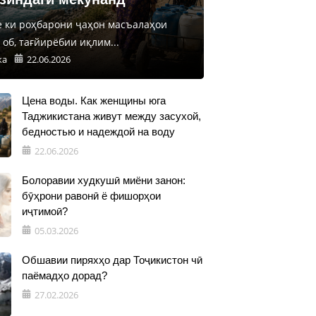
е ки роҳбарони ҷаҳон масъалаҳои
об, тағйирёбии иқлим...
ка
22.06.2026
Цена воды. Как женщины юга
Таджикистана живут между засухой,
бедностью и надеждой на воду
22.06.2026
Болоравии худкушӣ миёни занон:
бӯҳрони равонӣ ё фишорҳои
иҷтимоӣ?
05.03.2026
Обшавии пиряхҳо дар Тоҷикистон чӣ
паёмадҳо дорад?
27.02.2026