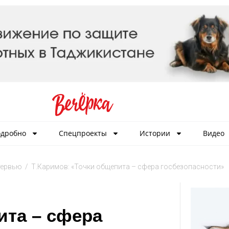
дробно
Спецпроекты
Истории
Видео
тервью
/
Т.Каримов: «Точки общепита – сфера госбезопасности»
ита – сфера