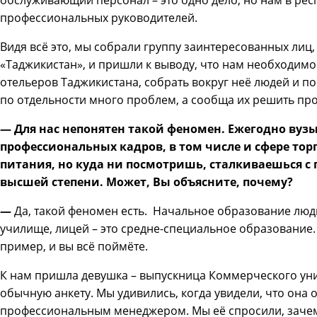
обслуживающий персонал – это одно дело, но нам в ре
профессиональных руководителей.
Видя всё это, мы собрали группу заинтересованных лиц,
«Таджикистан», и пришли к выводу, что нам необходимо
отельеров Таджикистана, собрать вокруг неё людей и по
по отдельности много проблем, а сообща их решить пр
— Для нас непонятен такой феномен. Ежегодно вуз
профессиональных кадров, в том числе и сфере тор
питания, но куда ни посмотришь, сталкиваешься с
высшей степени. Может, Вы объясните, почему?
—
Да, такой феномен есть. Начальное образование люди
училище, лицей – это средне-специальное образование.
пример, и вы всё поймёте.
К нам пришла девушка – выпускница Коммерческого уни
обычную анкету. Мы удивились, когда увидели, что она 
профессиональным менеджером. Мы её спросили, зачем