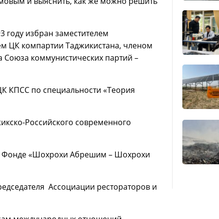
мовым и выяснить, как же можно решить
93 году избран заместителем
рём ЦК компартии Таджикистана, членом
а Союза коммунистических партий –
ЦК КПСС по специальности «Теория
джикско-Российского современного
и Фонде «Шохрохи Абрешим – Шохрохи
председателя Ассоциации рестораторов и