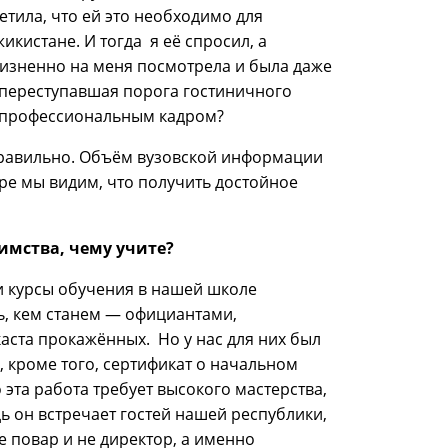
етила, что ей это необходимо для
кистане. И тогда я её спросил, а
оризненно на меня посмотрела и была даже
е переступавшая порога гостиничного
я профессиональным кадром?
м правильно. Объём вузовской информации
ре мы видим, что получить достойное
мства, чему учите?
и курсы обучения в нашей школе
ь, кем станем — официантами,
каста прокажённых. Но у нас для них был
, кроме того, сертификат о начальном
та работа требует высокого мастерства,
дь он встречает гостей нашей республики,
е повар и не директор, а именно