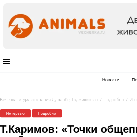
Новости
По
Вечёрка: медиакомпания Душанбе, Таджикистан
/
Подробно
/
Ин
Интервью
Подробно
Т.Каримов: «Точки общеп