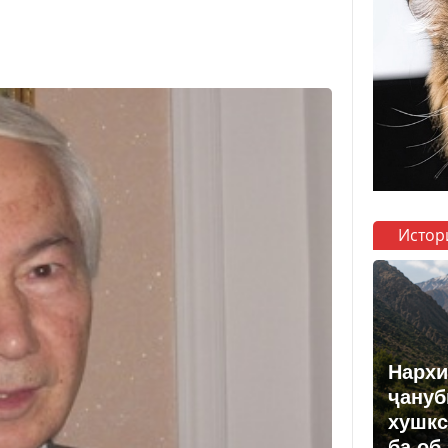
Истор
Нархи
ҷануб
хушкс
ба об