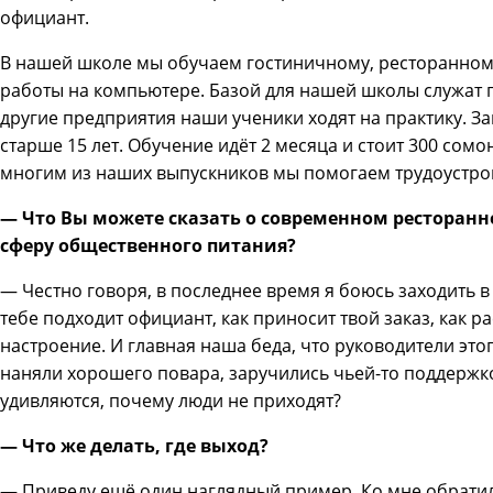
официант.
В нашей школе мы обучаем гостиничному, ресторанном
работы на компьютере. Базой для нашей школы служат г
другие предприятия наши ученики ходят на практику. 
старше 15 лет. Обучение идёт 2 месяца и стоит 300 сомо
многим из наших выпускников мы помогаем трудоустро
— Что Вы можете сказать о современном ресторанно
сферу общественного питания?
— Честно говоря, в последнее время я боюсь заходить в
тебе подходит официант, как приносит твой заказ, как р
настроение. И главная наша беда, что руководители это
наняли хорошего повара, заручились чьей-то поддержк
удивляются, почему люди не приходят?
— Что же делать, где выход?
—
Приведу ещё один наглядный пример. Ко мне обрати