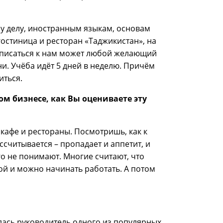
у делу, иностранным языкам, основам
остиница и ресторан «Таджикистан», на
Записаться к нам может любой желающий
ни. Учёба идёт 5 дней в неделю. Причём
иться.
м бизнесе, как Вы оцениваете эту
 кафе и рестораны. Посмотришь, как к
ассчитывается – пропадает и аппетит, и
го не понимают. Многие считают, что
ой и можно начинать работать. А потом
лась руководитель одного из популярных