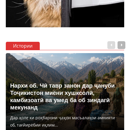
Истории
Нархи об. Чӣ тавр занон дар ҷануби
Тоҷикистон миёни хушксолӣ,
камбизоатӣ ва умед ба об зиндагӣ
мекунанд
Дар ҳоле ки роҳбарони ҷаҳон масъалаҳои амнияти
об, тағйирёбии иқлим...