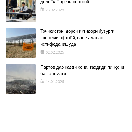
дело?» Парень-портной
23.02.2026
Тоҷикистон: дорои иқтидори бузурги
энергияи офтобӣ, вале амалан
истифоданашуда
02.02.2026
Партов дар назди хона: таҳдиди пинҳонӣ
ба саломатӣ
14.01.2026