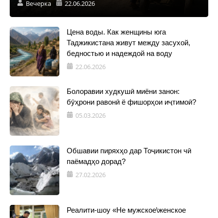
Вечерка
22.06.2026
Цена воды. Как женщины юга
Таджикистана живут между засухой,
бедностью и надеждой на воду
22.06.2026
Болоравии худкушӣ миёни занон:
бӯҳрони равонӣ ё фишорҳои иҷтимоӣ?
05.03.2026
Обшавии пиряхҳо дар Тоҷикистон чӣ
паёмадҳо дорад?
27.02.2026
Реалити-шоу «Не мужское\женское