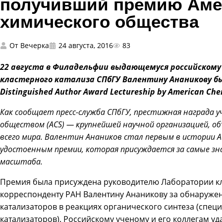
получивший премию Аме
химического общества
От
Вечерка
24 августа, 2016
83
22 августа в Филадельфии выдающемуся российскому
кластерного катализа СПбГУ Валентину Ананикову бы
Distinguished Author Award Lectureship by American Chem
Как сообщает пресс-служба
СПбГУ, п
рестижная награда у
обществом (ACS) — крупнейшей научной организацией, о
всего мира. Валентин Анаников стал первым в истории A
удостоенным премии, которая присуждается за самые з
масштаба.
Премия была присуждена руководителю Лаборатории кла
корреспонденту РАН Валентину Ананикову за обнаруже
катализаторов в реакциях органического синтеза (спец
катализаторов). Российскому ученому и его коллегам у