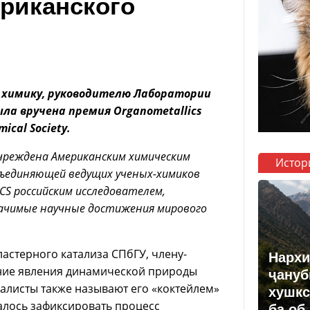
риканского
 химику, руководителю Лаборатории
ла вручена премия Organometallics
ical Society.
чреждена Американским химическим
Истор
бъединяющей ведущих ученых-химиков
CS российским исследователем,
начимые научные достижения мирового
стерного катализа СПбГУ, члену-
Нархи
ние явления динамической природы
ҷануб
иалисты также называют его «коктейлем»
хушкс
далось зафиксировать процесс
ба об