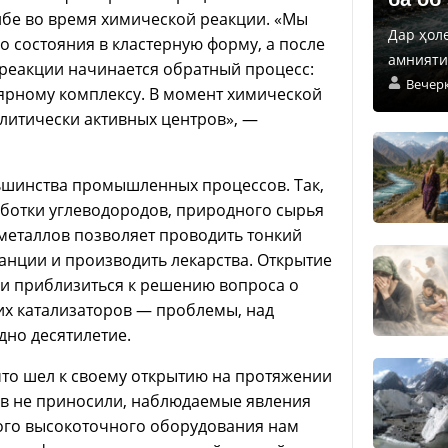
лбе во время химической реакции. «Мы
Дар ҳол
о состояния в кластерную форму, а после
амнияти 
 реакции начинается обратный процесс:
Вечер
лярному комплексу. В момент химической
алитически активных центров», —
ьшинства промышленных процессов. Так,
аботки углеводородов, природного сырья
 металлов позволяет проводить тонкий
анции и производить лекарства. Открытие
 и приблизиться к решению вопроса о
х катализаторов — проблемы, над
дно десятилетие.
что шел к своему открытию на протяжении
ов не приносили, наблюдаемые явления
ого высокоточного оборудования нам