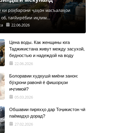
е ки роҳбарони ҷаҳон масъалаҳои
об, тағйирёбии иқлим...
ка
22.06.2026
Цена воды. Как женщины юга
Таджикистана живут между засухой,
бедностью и надеждой на воду
22.06.2026
Болоравии худкушӣ миёни занон:
бӯҳрони равонӣ ё фишорҳои
иҷтимоӣ?
05.03.2026
Обшавии пиряхҳо дар Тоҷикистон чӣ
паёмадҳо дорад?
27.02.2026