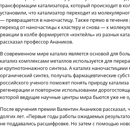
трансформации катализатора, который происходит в ко
установили, что катализатор переходит из молекулярног
— превращается в наночастицу. Также прямо в течение
переход от наночастицы к кластеру и снова — к молеку
реакции в колбе формируется «коктейль» из разных кат
рассказал профессор Анаников.
В современном мире катализ является основой для бол
катализ комплексами металлов используется для перер
и крупнотоннажного синтеза. А катализ наночастицами
органический синтез, получать фармацевтические субст
российского ученого поможет понять природу катализа
регенерации и повторном использовании дорогостоящи
которой ведущие научные центры мира бьются уже не о
После вручения премии Валентин Анаников рассказал, 
долгих лет. «Первые годы работы ожидаемых результат
не поддавались расшифровке. Но затем с помощью нов