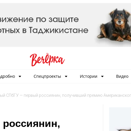
дробно
Спецпроекты
Истории
Видео
ый СПбГУ — первый россиянин, получивший премию Американско
 россиянин,