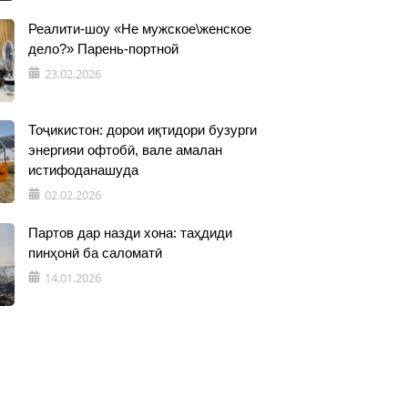
Реалити-шоу «Не мужское\женское
дело?» Парень-портной
23.02.2026
Тоҷикистон: дорои иқтидори бузурги
энергияи офтобӣ, вале амалан
истифоданашуда
02.02.2026
Партов дар назди хона: таҳдиди
пинҳонӣ ба саломатӣ
14.01.2026