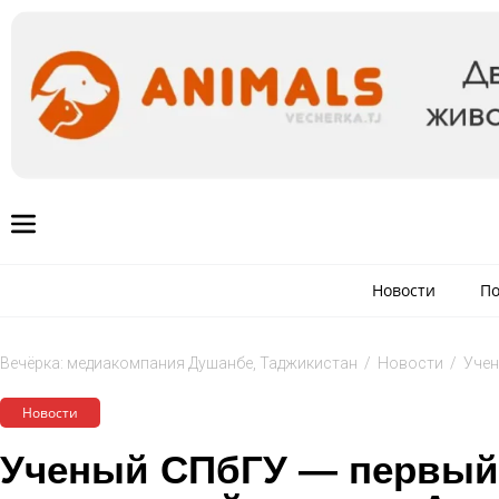
Новости
По
Вечёрка: медиакомпания Душанбе, Таджикистан
/
Новости
/
Учен
Новости
Ученый СПбГУ — первый