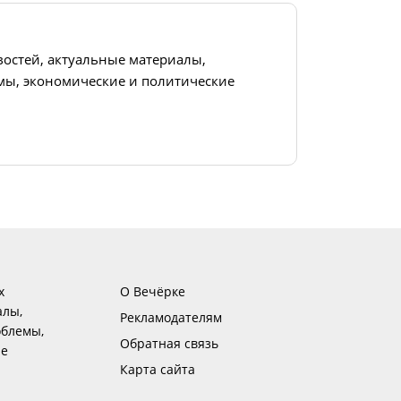
востей, актуальные материалы,
ы, экономические и политические
х
О Вечёрке
алы,
Рекламодателям
блемы,
Обратная связь
ие
Карта сайта