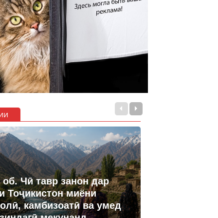
ии
 об. Чӣ тавр занон дар
и Тоҷикистон миёни
олӣ, камбизоатӣ ва умед
 зиндагӣ мекунанд