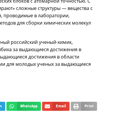
ских блоков с атомарной точностью. С
ирают» сложные структуры — вещества с
, проводимые в лаборатории,
етодов для сборки химических молекул
тный российский ученый-химик,
ибиха за выдающиеся достижения в
 выдающиеся достижения в области
ции для молодых ученых за выдающиеся
m
WhatsApp
Email
Print