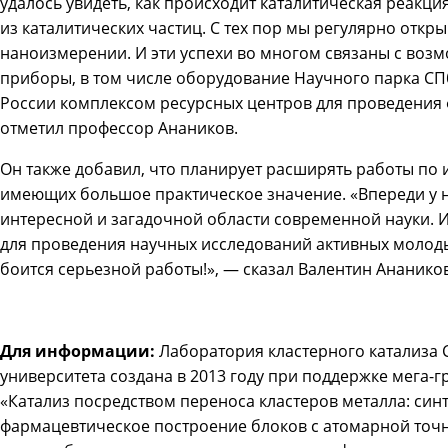
удалось увидеть, как происходит каталитическая реакци
из каталитических частиц. С тех пор мы регулярно отк
наноизмерении. И эти успехи во многом связаны с во
приборы, в том числе оборудование Научного парка СП
России комплексом ресурсных центров для проведения
отметил профессор Анаников.
Он также добавил, что планирует расширять работы по 
имеющих большое практическое значение. «Впереди у н
интересной и загадочной области современной науки. 
для проведения научных исследований активных молодых 
боится серьезной работы!», — сказал Валентин Анаников
Для информации:
Лаборатория кластерного катализа 
университета создана в 2013 году при поддержке мега-
«Катализ посредством переноса кластеров металла: син
фармацевтическое построение блоков с атомарной точ