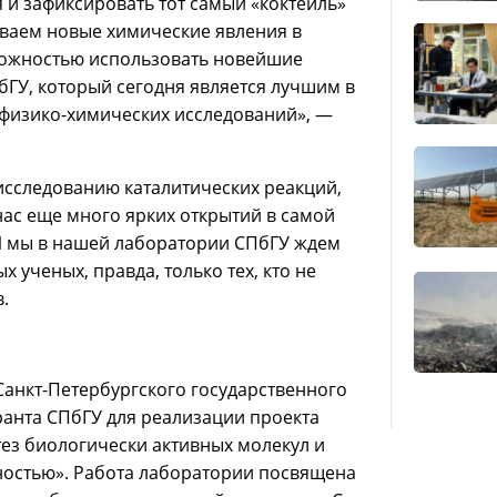
я и зафиксировать тот самый «коктейль»
рываем новые химические явления в
зможностью использовать новейшие
бГУ, который сегодня является лучшим в
 физико-химических исследований», —
исследованию каталитических реакций,
ас еще много ярких открытий в самой
И мы в нашей лаборатории СПбГУ ждем
ученых, правда, только тех, кто не
.
Санкт-Петербургского государственного
гранта СПбГУ для реализации проекта
тез биологически активных молекул и
ностью». Работа лаборатории посвящена