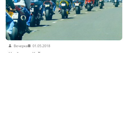
Вечерка
01.05.2018
На берегу Кайраккумского моря прошел
первый байк-фестиваль «Согдиана-2018»