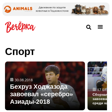
Спорт
30.08.2018
Бехруз Ходжазода
17.07.20
завоевал «серебро»
Сборная Т
завоевала 
Азиады-2018
среди каде