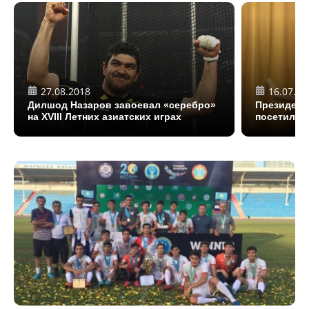
27.08.2018
16.07.20
Дилшод Назаров завоевал «серебро»
Президент
на XVIII Летних азиатских играх
посетил ф